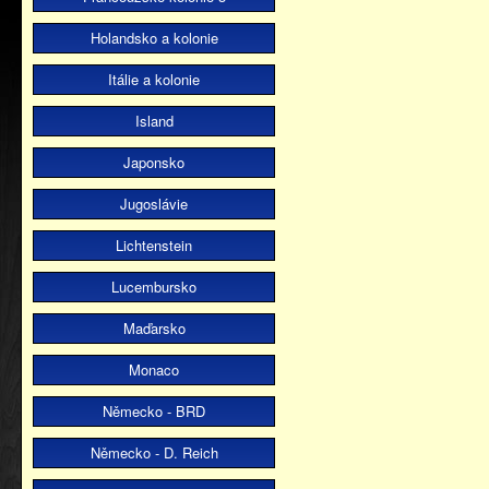
Holandsko a kolonie
Itálie a kolonie
Island
Japonsko
Jugoslávie
Lichtenstein
Lucembursko
Maďarsko
Monaco
Německo - BRD
Německo - D. Reich