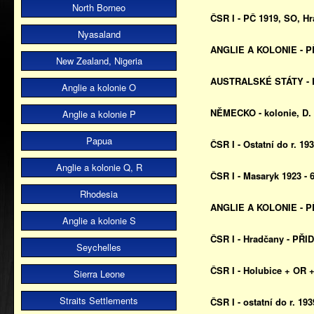
North Borneo
ČSR I - PČ 1919, SO, H
Nyasaland
ANGLIE A KOLONIE - P
New Zealand, Nigeria
AUSTRALSKÉ STÁTY - P
Anglie a kolonie O
NĚMECKO - kolonie, D.
Anglie a kolonie P
Papua
ČSR I - Ostatní do r. 1
Anglie a kolonie Q, R
ČSR I - Masaryk 1923 -
Rhodesia
ANGLIE A KOLONIE - P
Anglie a kolonie S
ČSR I - Hradčany - PŘI
Seychelles
ČSR I - Holubice + OR 
Sierra Leone
Straits Settlements
ČSR I - ostatní do r. 1