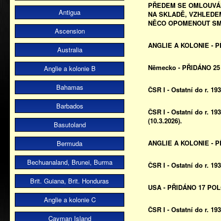
PŘEDEM SE OMLOUVÁM
Antigua
NA SKLADĚ, VZHLEDE
NĚCO OPOMENOUT SMA
Ascension
ANGLIE A KOLONIE - P
Australia
Německo - PŘIDÁNO 25 
Anglie a kolonie B
Bahamas
ČSR I - Ostatní do r. 1
Barbados
ČSR I - Ostatní do r. 1
(10.3.2026).
Basutoland
ANGLIE A KOLONIE - P
Bermuda
Bechuanaland, Brunei, Burma
ČSR I - Ostatní do r. 1
Brit. Guiana, Brit. Honduras
USA - PŘIDÁNO 17 POLO
Anglie a kolonie C
ČSR I - Ostatní do r. 1
Cayman Island