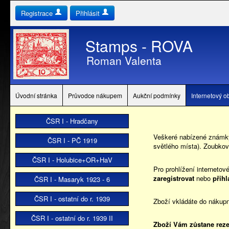
Registrace
Přihlásit
Stamps - ROVA
Roman Valenta
Úvodní stránka
Průvodce nákupem
Aukční podmínky
Internetový 
ČSR I - Hradčany
Veškeré nabízené známky,
ČSR I - PČ 1919
světlého místa). Zoubkov
ČSR I - Holubice+OR+HaV
Pro prohlížení internetov
zaregistrovat
nebo
přihl
ČSR I - Masaryk 1923 - 6
ČSR I - ostatní do r. 1939
Zboží vkládáte do nákupn
ČSR I - ostatní do r. 1939 II
Zboží Vám zůstane reze