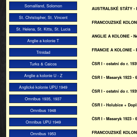
Somaliland, Solomon
AUSTRALSKÉ STÁTY - P
St. Christopher, St. Vincent
FRANCOUZSKÉ KOLONIE 
St. Helena, St. Kitts, St. Lucia
ANGLIE A KOLONIE - Ne
Anglie a kolonie T
FRANCIE A KOLONIE - 
Trinidad
ČSR I - ostatní do r. 1
Turks & Caicos
Anglie a kolonie U - Z
ČSR I - Masaryk 1923 -
Anglické kolonie UPU 1949
ČSR I - ostatní do r. 1
Omnibus 1935, 1937
ČSR I - Holubice + Dop
Omnibus 1948
ČSR I - Masaryk 1923 -
Omnibus UPU 1949
FRANCOUZSKÉ KOLONIE 
Omnibus 1953