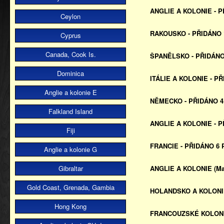
ANGLIE A KOLONIE - P
Ceylon
RAKOUSKO - PŘIDÁNO 1
Cyprus
Canada, Cook Is.
ŠPANĚLSKO - PŘIDÁNO 
Dominica
ITÁLIE A KOLONIE - PŘ
Anglie a kolonie E
NĚMECKO - PŘIDÁNO 4 
Falkland Island
ANGLIE A KOLONIE - P
Fiji
FRANCIE - PŘIDÁNO 6 P
Anglie a kolonie G
Gibraltar
ANGLIE A KOLONIE (Malt
Gold Coast, Grenada, Gambia
HOLANDSKO A KOLONIE 
Hong Kong
FRANCOUZSKÉ KOLONIE 