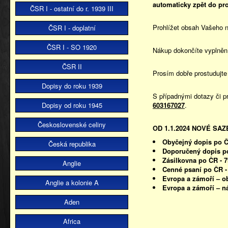
automaticky zpět do pr
ČSR I - ostatní do r. 1939 III
Prohlížet obsah Vašeho n
ČSR I - doplatní
ČSR I - SO 1920
Nákup dokončíte vyplněn
ČSR II
Prosím dobře prostudujt
Dopisy do roku 1939
S případnými dotazy či p
Dopisy od roku 1945
603167027
.
Československé celiny
OD 1.1.2024 NOVÉ SA
Obyčejný dopis po Č
Česká republika
Doporučený dopis po
Zásilkovna po ČR - 
Anglie
Cenné psaní po ČR - 
Evropa a zámoří – o
Anglie a kolonie A
Evropa a zámoří – n
Aden
Africa