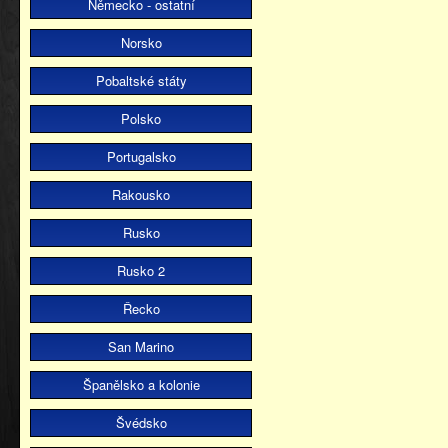
Německo - ostatní
Norsko
Pobaltské státy
Polsko
Portugalsko
Rakousko
Rusko
Rusko 2
Řecko
San Marino
Španělsko a kolonie
Švédsko