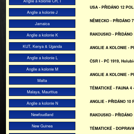
Anglie a kolonie CH, I
USA - PŘIDÁNO 12 POLO
Anglie a kolonie J
NĚMECKO - PŘIDÁNO 7 
Jamaica
RAKOUSKO - PŘIDÁNO 1
Anglie a kolonie K
KUT, Kenya & Uganda
ANGLIE A KOLONIE - P
Anglie a kolonie L
ČSR I - PČ 1919, Holubi
Anglie a kolonie M
ANGLIE A KOLONIE - P
Malta
TÉMATICKÉ - FAUNA 4 -
Malaya, Mauritius
ANGLIE - PŘIDÁNO 10 P
Anglie a kolonie N
Newfoudland
RAKOUSKO - PŘIDÁNO 1
New Guinea
TÉMATICKÉ - DOPRAVA 