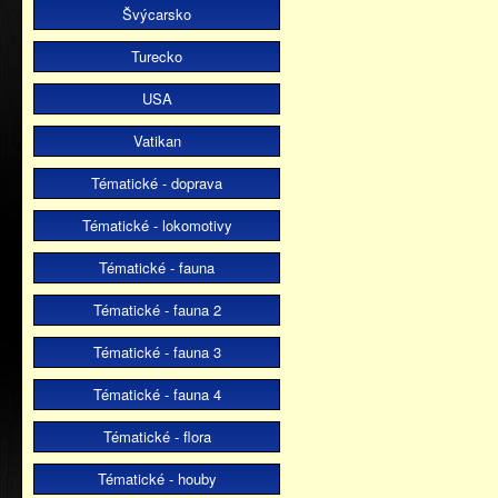
Švýcarsko
Turecko
USA
Vatikan
Tématické - doprava
Tématické - lokomotivy
Tématické - fauna
Tématické - fauna 2
Tématické - fauna 3
Tématické - fauna 4
Tématické - flora
Tématické - houby