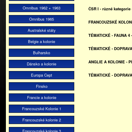
Omnibus 1962 + 1963
ČSR I - různé kategori
Omnibus 1965
FRANCOUZSKÉ KOLONIE 
Australské státy
TÉMATICKÉ - FAUNA 4 -
Belgie a kolonie
TÉMATICKÉ - DOPRAVA 
Bulharsko
ANGLIE A KOLONIE - P
Dánsko a kolonie
Europa Cept
TÉMATICKÉ - DOPRAVA 
Finsko
Francie a kolonie
Francouzské Kolonie 1
Francouzské kolonie 2
Francouzské kolonie 3